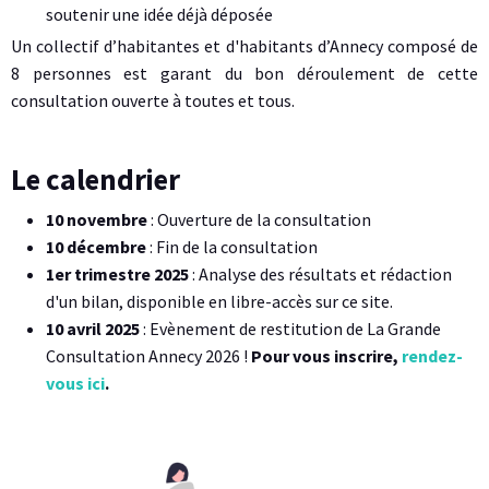
u
soutenir une idée déjà déposée
l
Un collectif d’habitantes et d'habitants d’Annecy composé de
8 personnes est garant du bon déroulement de cette
t
consultation ouverte à toutes et tous.
a
t
Le calendrier
i
10 novembre
: Ouverture de la consultation
o
10 décembre
: Fin de la consultation
1er trimestre 2025
: Analyse des résultats et rédaction
n
d'un bilan, disponible en libre-accès sur ce site.
10 avril 2025
: Evènement de restitution de La Grande
Consultation Annecy 2026 !
Pour vous inscrire,
rendez-
vous ici
.