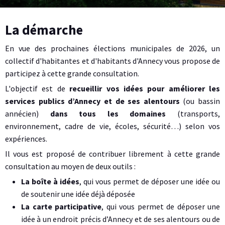
L
La démarche
a
G
En vue des prochaines élections municipales de 2026, un
collectif d'habitantes et d'habitants d'Annecy vous propose de
r
participez à cette grande consultation.
a
L'objectif est de
recueillir vos idées pour améliorer les
services publics d’Annecy et de ses alentours
(ou bassin
n
annécien)
dans tous les domaines
(transports,
d
environnement, cadre de vie, écoles, sécurité…) selon vos
e
expériences.
Il vous est proposé de contribuer librement à cette grande
C
consultation au moyen de deux outils :
o
La boîte à idées
, qui vous permet de déposer une idée ou
n
de soutenir une idée déjà déposée
La carte participative
, qui vous permet de déposer une
s
idée à un endroit précis d’Annecy et de ses alentours ou de